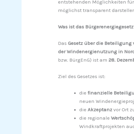
entstehenden Möglichkeiten fü
möglichst transparent darstelle
Was ist das Bürgerenergiegesetz
Das
Gesetz über die Beteiligun
der Windenergienutzung in Nor
bzw. BürgEnG) ist am
28. Dezem
Ziel des Gesetzes ist:
die
finanzielle Beteilig
neuen Windenergieproj
die
Akzeptanz
vor Ort z
die regionale
Wertschö
Windkraftprojekten au