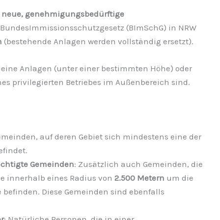
r
neue, genehmigungsbedürftige
BundesImmissionsschutzgesetz (BImSchG) in NRW
n
(bestehende Anlagen werden vollständig ersetzt).
leine Anlagen (unter einer bestimmten Höhe) oder
es privilegierten Betriebes im Außenbereich sind.
emeinden, auf deren Gebiet sich mindestens eine der
findet.
rechtigte Gemeinden
: Zusätzlich auch Gemeinden, die
se innerhalb eines Radius von
2.500 Metern
um die
 befinden. Diese Gemeinden sind ebenfalls
r
: Natürliche Personen, die in einer