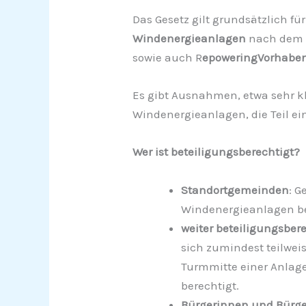
Das Gesetz gilt grundsätzlich fü
Windenergieanlagen
nach dem 
sowie auch R
epoweringVorhabe
Es gibt Ausnahmen, etwa sehr k
Windenergieanlagen, die Teil ein
Wer ist beteiligungsberechtigt?
Standortgemeinden
: G
Windenergieanlagen be
weiter beteiligungsbe
sich zumindest teilwei
Turmmitte einer Anlage
berechtigt.
Bürgerinnen und Bürge